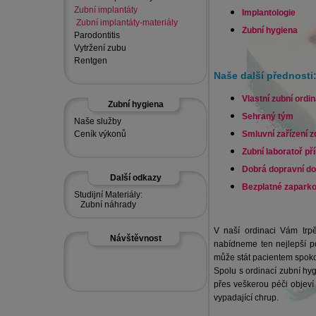
Zubní implantáty
Implantologie
Zubní implantáty-materiály
Zubní hygiena
Parodontitis
Vytržení zubu
Rentgen
Naše další přednosti
Vlastní zubní ordi
Zubní hygiena
Sehraný tým
Naše služby
Ceník výkonů
Smluvní zařízení z
Zubní laboratoř př
Dobrá dopravní d
Další odkazy
Bezplatné zaparko
Studijní Materiály:
Zubní náhrady
V naší ordinaci Vám trp
Návštěvnost
nabídneme ten nejlepší p
může stát pacientem spok
Spolu s ordinací zubní hyg
přes veškerou péči objeví
vypadající chrup.